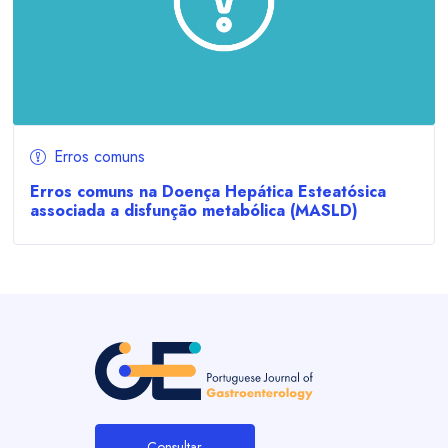
Erros comuns
Erros comuns na Doença Hepática Esteatósica
associada a disfunção metabólica (MASLD)
Consultar