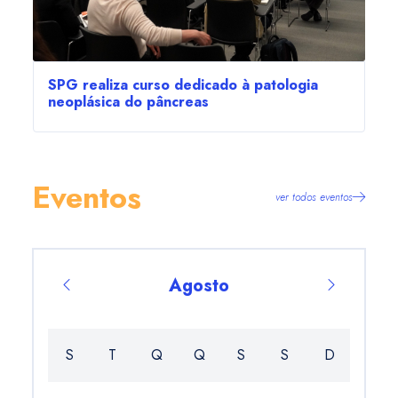
SPG realiza curso dedicado à patologia
neoplásica do pâncreas
Eventos
ver todos eventos
Agosto
S
T
Q
Q
S
S
D