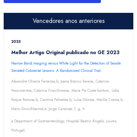
Vencedores anos anteriores
2023
Melhor Artigo Original publicado no GE 2023
Narrow Band Imaging versus White Light for the Detection of Sessile
Serrated Colorectal Lesions: A Randomized Clinical Trial
Alexandre Oliveira Ferreiraa,b, Joana Branco Revesa, Catarina
Nascimentoa, Catarina Frias-Gomesa, Maria Pia Costa-Santosc, Lídia
Roque Ramosa,b, Carolina Palmelaa,b, Luísa Gloriaa, Marília Cravoa,b,
Mário Dinis-Ribeirod,e, Jorge Canenae, f, g, h
a Department of Gastroenterology, Hospital Beatriz Ângelo, Loures,
Portugal;