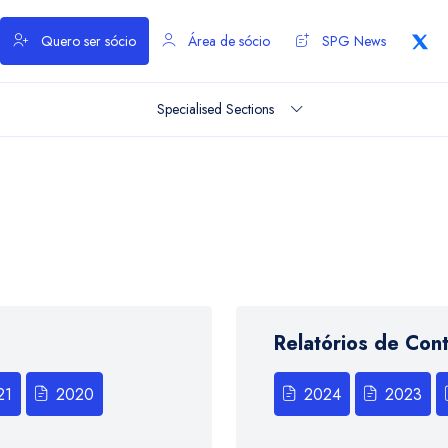
Quero ser sócio
Área de sócio
SPG News
Specialised Sections
Relatórios de Con
21
2020
2024
2023