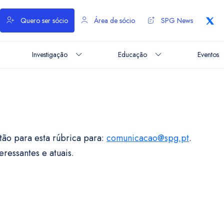
Quero ser sócio
Área de sócio
SPG News
Investigação
Educação
Eventos
stão para esta rúbrica para:
comunicacao@spg.pt
.
ressantes e atuais.