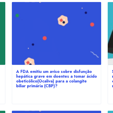
A FDA emitiu um aviso sobre disfunção
hepática grave em doentes a tomar ácido
obeticólico(Ocaliva) para a colangite
biliar primária (CBP)?