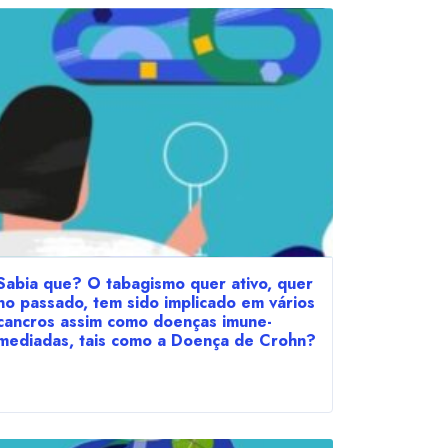
Sabia que? O tabagismo quer ativo, quer
no passado, tem sido implicado em vários
cancros assim como doenças imune-
mediadas, tais como a Doença de Crohn?