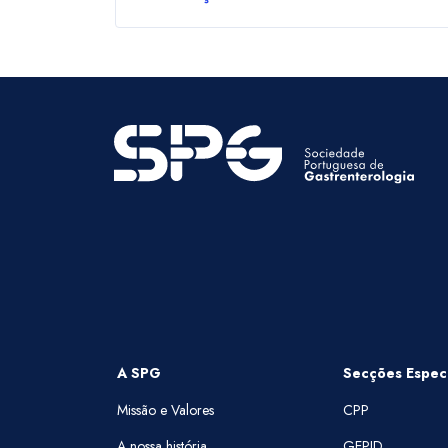
A SPG
Secções Especi
Missão e Valores
CPP
A nossa história
GEPID