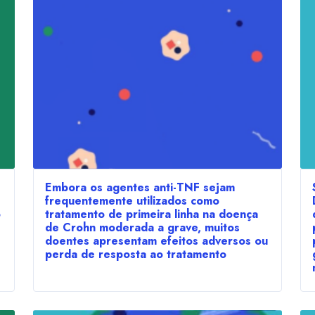
Embora os agentes anti-TNF sejam
frequentemente utilizados como
o
tratamento de primeira linha na doença
de Crohn moderada a grave, muitos
doentes apresentam efeitos adversos ou
perda de resposta ao tratamento