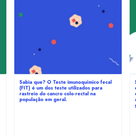
Sabia que? O Teste imunoquímico fecal
(FIT) é um dos teste utilizados para
rastreio do cancro colo-rectal na
população em geral.