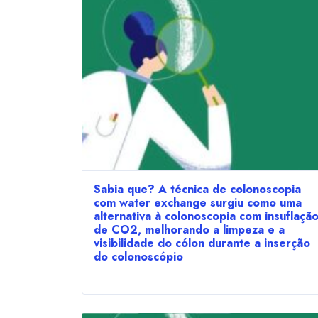
Sabia que? A técnica de colonoscopia
com water exchange surgiu como uma
alternativa à colonoscopia com insuflaçã
de CO2, melhorando a limpeza e a
visibilidade do cólon durante a inserção
do colonoscópio