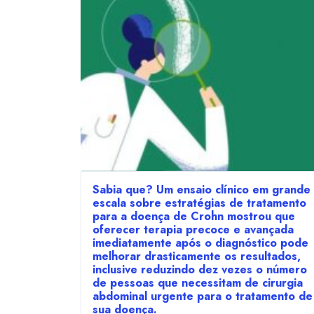
Sabia que? Um ensaio clínico em grande
escala sobre estratégias de tratamento
para a doença de Crohn mostrou que
oferecer terapia precoce e avançada
imediatamente após o diagnóstico pode
melhorar drasticamente os resultados,
inclusive reduzindo dez vezes o número
de pessoas que necessitam de cirurgia
abdominal urgente para o tratamento de
sua doença.