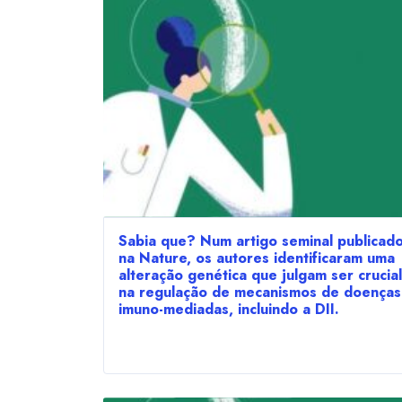
Sabia que? Num artigo seminal publicad
na Nature, os autores identificaram uma
alteração genética que julgam ser crucial
na regulação de mecanismos de doenças
imuno-mediadas, incluindo a DII.