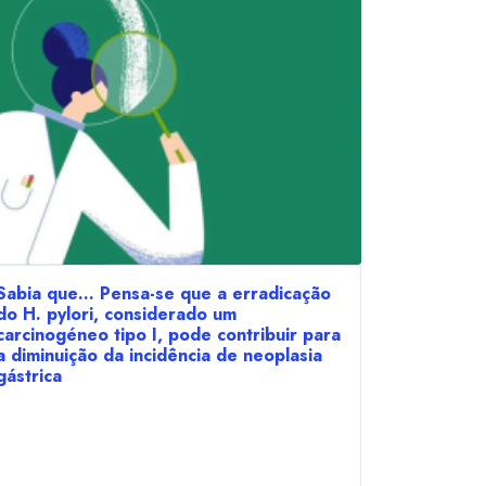
Sabia que… Pensa-se que a erradicação
do H. pylori, considerado um
carcinogéneo tipo I, pode contribuir para
a diminuição da incidência de neoplasia
gástrica