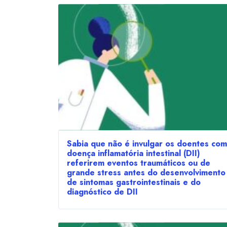
Sabia que não é invulgar os doentes com
doença inflamatória intestinal (DII)
referirem eventos traumáticos ou de
grande stress antes do desenvolvimento
de sintomas gastrointestinais e do
diagnóstico de DII