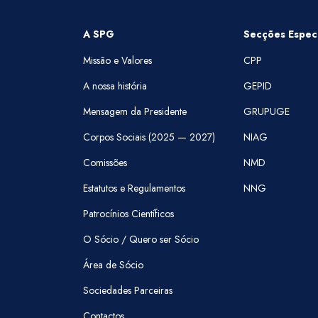
A SPG
Secções Especi
Missão e Valores
CPP
A nossa história
GEPID
Mensagem da Presidente
GRUPUGE
Corpos Sociais (2025 — 2027)
NIAG
Comissões
NMD
Estatutos e Regulamentos
NNG
Patrocínios Científicos
O Sócio / Quero ser Sócio
Área de Sócio
Sociedades Parceiras
Contactos