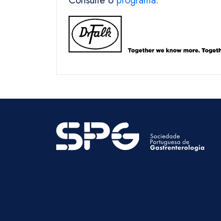
Consulte o
programa
.