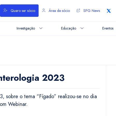
Quero ser sócio
Área de sócio
SPG News
Investigação
Educação
Eventos
nterologia 2023
3, sobre o tema “Fígado” realizou-se no dia
Zoom Webinar.