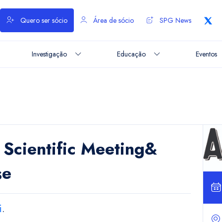
Quero ser sócio
Área de sócio
SPG News
Investigação
Educação
Eventos
Scientific Meeting&
se
i
.