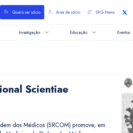
Quero ser sócio
Área de sócio
SPG News
Investigação
Educação
Eventos
ional Scientiae
Ordem dos Médicos (SRCOM) promove, em