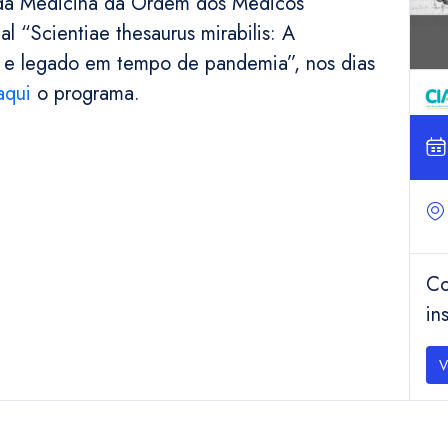
 da Medicina da Ordem dos Médicos
 “Scientiae thesaurus mirabilis: A
a e legado em tempo de pandemia”, nos dias
aqui
o programa.
Co
in
V