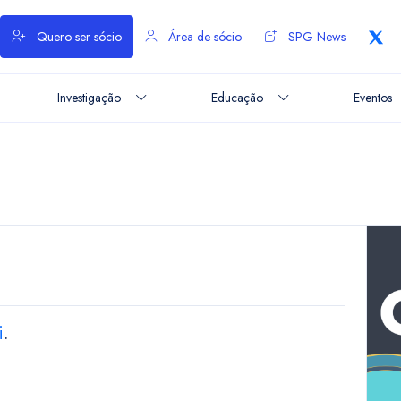
Quero ser sócio
Área de sócio
SPG News
Investigação
Educação
Eventos
i
.