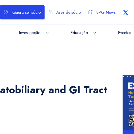
Quero ser sócio
Área de sócio
SPG News
Investigação
Educação
Eventos
biliary and GI Tract