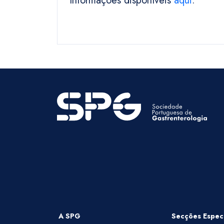
Informações disponíveis
aqui
.
A SPG
Secções Especi