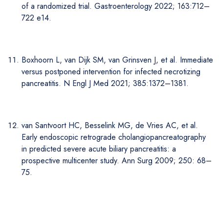
of a randomized trial. Gastroenterology 2022; 163:712–
722 e14.
Boxhoorn L, van Dijk SM, van Grinsven J, et al. Immediate
versus postponed intervention for infected necrotizing
pancreatitis. N Engl J Med 2021; 385:1372–1381.
van Santvoort HC, Besselink MG, de Vries AC, et al.
Early endoscopic retrograde cholangiopancreatography
in predicted severe acute biliary pancreatitis: a
prospective multicenter study. Ann Surg 2009; 250: 68–
75.