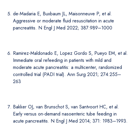
de-Madaria E, Buxbaum JL, Maisonneuve P, et al.
Aggressive or moderate fluid resuscitation in acute
pancreatitis. N Engl J Med 2022; 387:989–1000
Ramirez-Maldonado E, Lopez Gordo S, Pueyo EM, et al.
Immediate oral refeeding in patients with mild and
moderate acute pancreatitis: a multicenter, randomized
controlled trial (PADI trial). Ann Surg 2021; 274:255–
263
Bakker OJ, van Brunschot S, van Santvoort HC, et al.
Early versus on-demand nasoenteric tube feeding in
acute pancreatitis. N Engl J Med 2014; 371: 1983–1993.