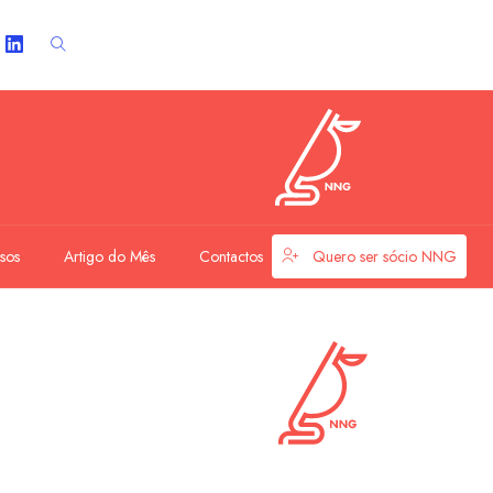
sos
Artigo do Mês
Contactos
Quero ser sócio NNG