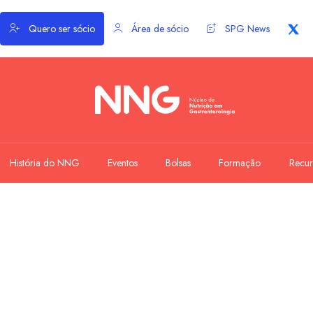
Quero ser sócio
Área de sócio
SPG News
História do NNG
Eventos
Bolsas
Formação
Recur