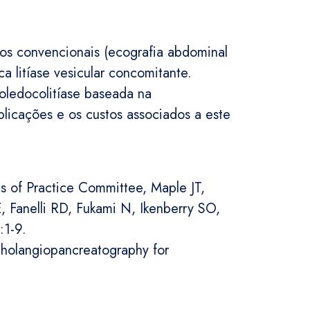
cos convencionais (ecografia abdominal
a litíase vesicular concomitante.
oledocolitíase baseada na
licações e os custos associados a este
ds of Practice Committee, Maple JT,
 Fanelli RD, Fukami N, Ikenberry SO,
:1-9.
cholangiopancreatography for