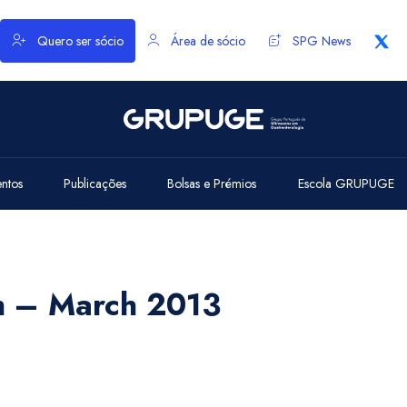
Quero ser sócio
Área de sócio
SPG News
entos
Publicações
Bolsas e Prémios
Escola GRUPUGE
h – March 2013