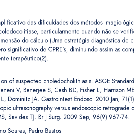
lificativo das dificuldades dos métodos imagiológi
ledocolítiase, particularmente quando não se verific
imensão do cálculo (Uma estratégia diagnóstica de c
o significativo de CPRE’s, diminuindo assim as comp
te terapêutico(2).
tion of suspected choledocholithiasis. ASGE Standar
ni V, Banerjee S, Cash BD, Fisher L, Harrison ME,
L, Dominitz JA. Gastrointest Endosc. 2010 Jan; 71(1)
opic ultrasonography versus endoscopic retrograde 
MS, Savides TJ. Br J Surg. 2009 Sep; 96(9):967-74.
no Soares, Pedro Bastos